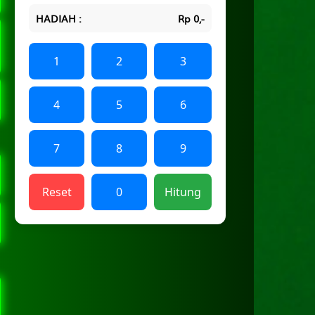
HADIAH :
Rp 0,-
1
2
3
4
5
6
7
8
9
Reset
0
Hitung