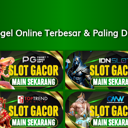
el Online Terbesar & Paling D