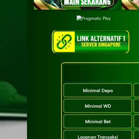
Minimal Depo
Minimal WD
Minimal Bet
Layanan Transaksi