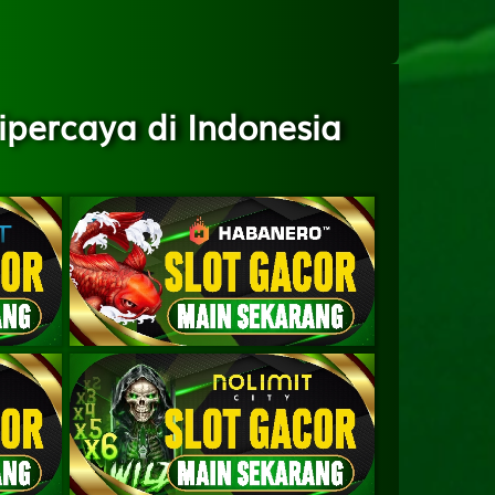
ipercaya di Indonesia