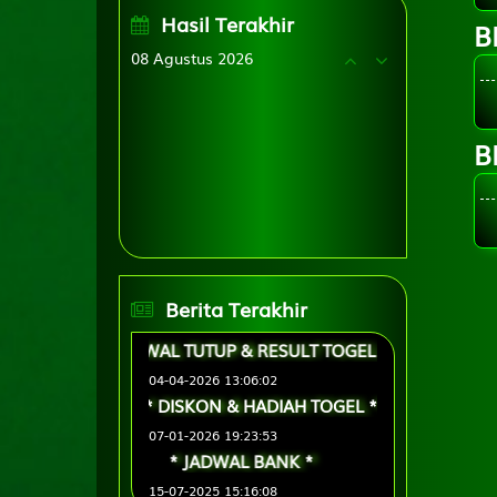
Hasil Terakhir
B
08 Agustus 2026
RHODE MIDDAY
1
7
3
6
MARYLAND MID
0
7
9
9
B
DELAWARE_N
0
2
3
5
ATLANTA
9
0
0
9
Berita Terakhir
* JADWAL TUTUP & RESULT TOGEL *
04-04-2026 13:06:02
* DISKON & HADIAH TOGEL *
07-01-2026 19:23:53
* JADWAL BANK *
15-07-2025 15:16:08