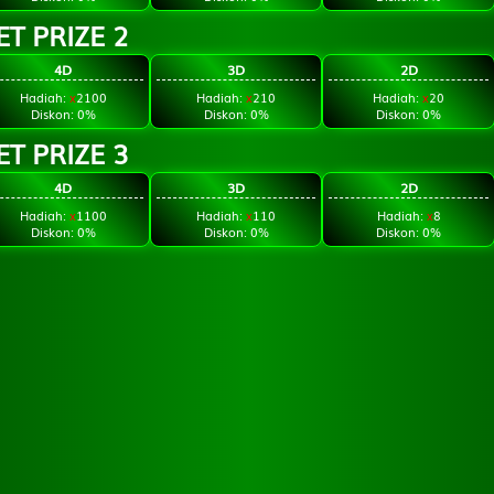
ET PRIZE 2
4D
3D
2D
Hadiah:
x
2100
Hadiah:
x
210
Hadiah:
x
20
Diskon: 0%
Diskon: 0%
Diskon: 0%
ET PRIZE 3
4D
3D
2D
Hadiah:
x
1100
Hadiah:
x
110
Hadiah:
x
8
Diskon: 0%
Diskon: 0%
Diskon: 0%