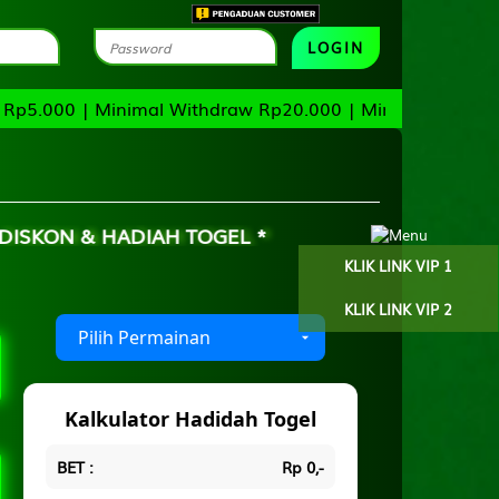
LOGIN
Minimal Withdraw Rp20.000 | Minimal Bet Togel 100 Perak
* DISKON & HADIAH TOGEL *
KLIK LINK VIP 1
KLIK LINK VIP 2
Kalkulator Hadidah Togel
BET :
Rp 0,-