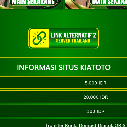
INFORMASI SITUS KIATOTO
5.000 IDR
20.000 IDR
100 IDR
Transfer Bank, Dompet Digital, QRI